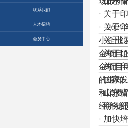
·
山东省
场报价
联系我们
·
关于印
人才招聘
·
关于印
—202
·
关于组
小企业
会员中心
·
关于组
金项目
·
关于
金项目
·
国家发
的通知
·
山东
和消费
·
商务部
经济稳
·
加快培