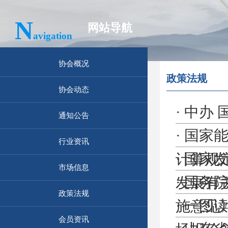
N
网站导航
avigation
协会概况
政策法规
协会动态
·
中办 
通知公告
·
国家能
行业资讯
·
国家发
计算规定
市场信息
·
国务
发展有
政策法规
·
一图
施意见
会员资讯